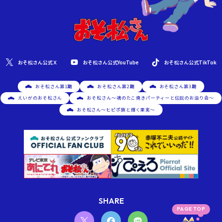
おそ松さん公式YouTube
おそ松さん公式Ｘ
おそ松さん公式TikTok
おそ松さん第1期
おそ松さん第2期
おそ松さん第3期
えいがのおそ松さん
おそ松さん～魂のたこ焼きパーティーと伝説のお泊り会～
おそ松さん～ヒピポ族と輝く果実～
SHARE
PAGE TOP