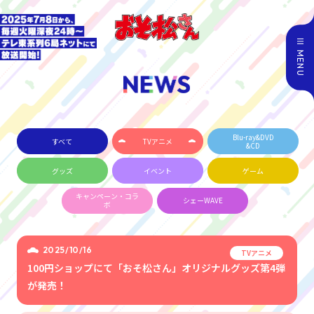
MENU
Blu-ray&DVD
すべて
TVアニメ
&CD
グッズ
イベント
ゲーム
キャンペーン・コラ
シェーWAVE
ボ
2025/10/16
TVアニメ
100円ショップにて「おそ松さん」オリジナルグッズ第4弾
が発売！